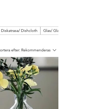
Diskatrasa/ Dishcloth
Glas/ Glass
Hjortron
Kirurgiskt st
ortera efter:
Rekommenderas