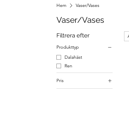
Hem
Vaser/Vases
Vaser/Vases
Filtrera efter
Produkttyp
Dalahäst
Ren
Pris
139 kr
149 kr